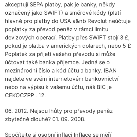
akceptují SEPA platby, pak je banky, někdy
označený jako SWIFT) a směrové kódy (platí
hlavně pro platby do USA a&nb Revolut neúčtuje
poplatky za převod peněz v rámci limitu
devizových operací. Platby přes SWIFT stojí 3 £,
pokud je platba v amerických dolarech, nebo 5 £
Poplatek za přijetí vašeho převodu si může
účtovat také banka příjemce. Jedná se o
mezinárodní číslo a kód účtu a banky. IBAN
najdete ve svém internetovém bankovnictví
nebo na výpisu k vašemu účtu, náš BIC je
CEKOCZPP . 12.
06. 2012. Nejsou lhůty pro převody peněz
zbytečně dlouhé? 01. 09. 2008.
Spočítejte si osobní inflaci Inflace se měří