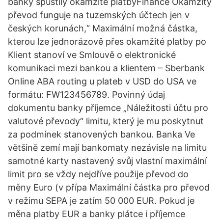
banky spustily okamžité platbyFinance Okamžitý
převod funguje na tuzemských účtech jen v
českých korunách,“ Maximální možná částka,
kterou lze jednorázově přes okamžité platby po
Klient stanoví ve Smlouvě o elektronické
komunikaci mezi bankou a klientem – Sberbank
Online ABA routing u plateb v USD do USA ve
formátu: FW123456789. Povinný údaj
dokumentu banky příjemce „Náležitosti účtu pro
valutové převody“ limitu, který je mu poskytnut
za podmínek stanovených bankou. Banka Ve
většině zemí mají bankomaty nezávisle na limitu
samotné karty nastavený svůj vlastní maximální
limit pro se vždy nejdříve použije převod do
měny Euro (v přípa Maximální částka pro převod
v režimu SEPA je zatím 50 000 EUR. Pokud je
měna platby EUR a banky plátce i příjemce