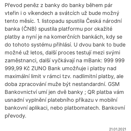
Převod peněz z banky do banky během pár
vteřin i o víkendech a svátcích už bude možný
tento měsíc. 1. listopadu spustila Česká národní
banka (ČNB) spustila platformu por okažité
platby a nyní je na komerčních bankách, kdy se
do tohoto systému přihlásí. U dvou bank to bude
možné už letos, další proces testují mezi svými
zaměstnanci, další vyčkávají na mBank: 999 999
999,99 Kč ZUNO Bank umožňuje i platby nad
maximální limit v rámci tzv. nadlimitní platby, ale
doba zpracování muže být nestandardní. GSM
Bankovnictví umí jen dvě banky ; QR platba vám
usnadní vyplnění platebního příkazu v mobilní
bankovní aplikaci, nebo platbomatech. Bankovní
převody.
21.01.2021