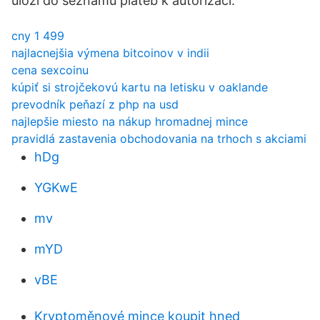
uloží do seznamu plateb k autorizaci.
cny 1 499
najlacnejšia výmena bitcoinov v indii
cena sexcoinu
kúpiť si strojčekovú kartu na letisku v oaklande
prevodník peňazí z php na usd
najlepšie miesto na nákup hromadnej mince
pravidlá zastavenia obchodovania na trhoch s akciami
hDg
YGKwE
mv
mYD
vBE
Kryptoměnové mince koupit hned