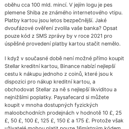
oběhu cca 100 mld. mincí. V jejím logu je pes
plemene Shiba ze známého internetového vtipu.
Platby kartou jsou letos bezpečnější. Jaké
dvoufázové ověření zvolila vaše banka? Opsat
pouze kód z SMS zprávy by v roce 2021 pro
úspěšné provedení platby kartou stačit nemělo.
I když v současné době není možné přímo koupit
Stellar kreditní kartou, Binance nabízí nejlepší
cestu k nákupu jednoho z coinů, které jsou k
dispozici pro nákup kreditní kartou, a
obchodovat Stellar za ně s nejlepší likviditou a
nejnižšími poplatky. Paysafecard si můžete
koupit v mnoha dostupných fyzických
maloobchodních prodejnách v hodnotě 10 £, 25
£, 50 £, 100 £, 125 £, 150 £ a 175 £. Protože však
uživatelé mohou platit pouze 16místným kódem