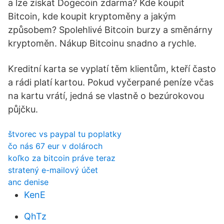
a lze získat Dogecoin zdarma? Kde koupit
Bitcoin, kde koupit kryptoměny a jakým
způsobem? Spolehlivé Bitcoin burzy a směnárny
kryptoměn. Nákup Bitcoinu snadno a rychle.
Kreditní karta se vyplatí těm klientům, kteří často
a rádi platí kartou. Pokud vyčerpané peníze včas
na kartu vrátí, jedná se vlastně o bezúrokovou
půjčku.
štvorec vs paypal tu poplatky
čo nás 67 eur v dolároch
koľko za bitcoin práve teraz
stratený e-mailový účet
anc denise
KenE
QhTz