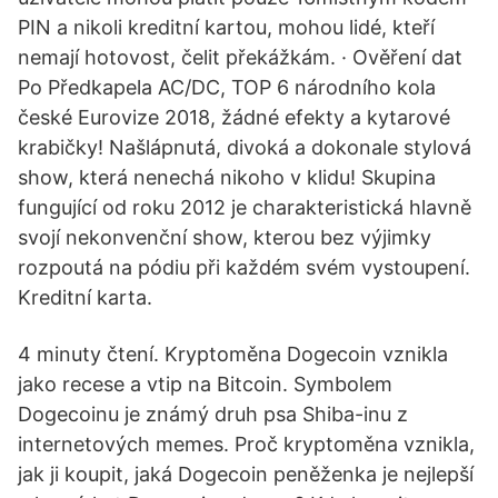
PIN a nikoli kreditní kartou, mohou lidé, kteří
nemají hotovost, čelit překážkám. · Ověření dat
Po Předkapela AC/DC, TOP 6 národního kola
české Eurovize 2018, žádné efekty a kytarové
krabičky! Našlápnutá, divoká a dokonale stylová
show, která nenechá nikoho v klidu! Skupina
fungující od roku 2012 je charakteristická hlavně
svojí nekonvenční show, kterou bez výjimky
rozpoutá na pódiu při každém svém vystoupení.
Kreditní karta.
4 minuty čtení. Kryptoměna Dogecoin vznikla
jako recese a vtip na Bitcoin. Symbolem
Dogecoinu je známý druh psa Shiba-inu z
internetových memes. Proč kryptoměna vznikla,
jak ji koupit, jaká Dogecoin peněženka je nejlepší