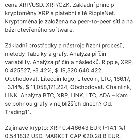
cena XRP/USD. XRP/CZK. Základní princip
kryptoměny XRP a platební sítě RippleNet.
Kryptoměna je založena na peer-to-peer síti a na
bázi otevřeného software.
Základní prostředky a nástroje řízení procesů,
metody Tabulky a grafy. Analýza příčin
variability. Analýza příčin a následků. Ripple, XRP,
0.425527, -3.42%, $ 19,320,640,422,
Obchodovat. Litecoin logo, Litecoin, LTC, 166.17,
-3.14%, $ 11,058,171,224, Obchodovat. Chainlink,
LINK Analýza BTC, XRP, LINK, LTC, ADA – Kam
se pohnou grafy v nejbližších dnech? Od.
Trading11.
Zajímavé krypto: XRP 0.446643 EUR (-14.11%)
0.541832 USD. MARKET CAP €20.28 B EUR.