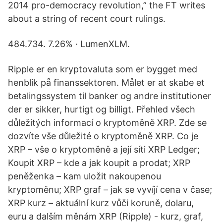
2014 pro-democracy revolution,” the FT writes
about a string of recent court rulings.
484.734. 7.26% · LumenXLM.
Ripple er en kryptovaluta som er bygget med
henblik på finanssektoren. Målet er at skabe et
betalingssystem til banker og andre institutioner
der er sikker, hurtigt og billigt. Přehled všech
důležitých informací o kryptoměně XRP. Zde se
dozvíte vše důležité o kryptoměně XRP. Co je
XRP – vše o kryptoměně a její síti XRP Ledger;
Koupit XRP – kde a jak koupit a prodat; XRP
peněženka – kam uložit nakoupenou
kryptoměnu; XRP graf – jak se vyvíjí cena v čase;
XRP kurz – aktuální kurz vůči koruně, dolaru,
euru a dalším měnám XRP (Ripple) - kurz, graf,