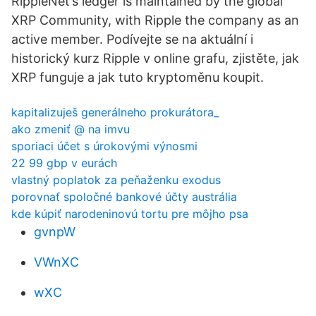
RippleNet’s ledger is maintained by the global
XRP Community, with Ripple the company as an
active member. Podívejte se na aktuální i
historický kurz Ripple v online grafu, zjistěte, jak
XRP funguje a jak tuto kryptoměnu koupit.
kapitalizuješ generálneho prokurátora_
ako zmeniť @ na imvu
sporiaci účet s úrokovými výnosmi
22 99 gbp v eurách
vlastný poplatok za peňaženku exodus
porovnať spoločné bankové účty austrália
kde kúpiť narodeninovú tortu pre môjho psa
gvnpW
VWnXC
wXC