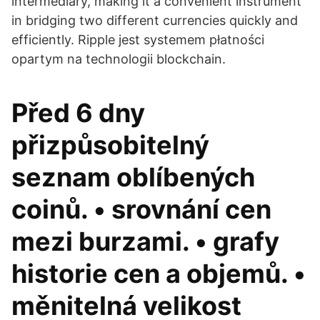
intermediary, making it a convenient instrument
in bridging two different currencies quickly and
efficiently. Ripple jest systemem płatności
opartym na technologii blockchain.
Před 6 dny
přizpůsobitelný
seznam oblíbených
coinů. • srovnání cen
mezi burzami. • grafy
historie cen a objemů. •
měnitelná velikost