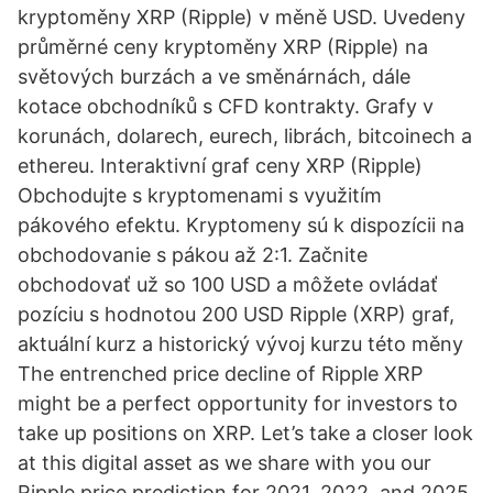
kryptoměny XRP (Ripple) v měně USD. Uvedeny
průměrné ceny kryptoměny XRP (Ripple) na
světových burzách a ve směnárnách, dále
kotace obchodníků s CFD kontrakty. Grafy v
korunách, dolarech, eurech, librách, bitcoinech a
ethereu. Interaktivní graf ceny XRP (Ripple)
Obchodujte s kryptomenami s využitím
pákového efektu. Kryptomeny sú k dispozícii na
obchodovanie s pákou až 2:1. Začnite
obchodovať už so 100 USD a môžete ovládať
pozíciu s hodnotou 200 USD Ripple (XRP) graf,
aktuální kurz a historický vývoj kurzu této měny
The entrenched price decline of Ripple XRP
might be a perfect opportunity for investors to
take up positions on XRP. Let’s take a closer look
at this digital asset as we share with you our
Ripple price prediction for 2021, 2022, and 2025.