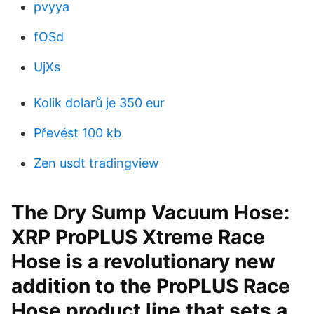
pvyya
fOSd
UjXs
Kolik dolarů je 350 eur
Převést 100 kb
Zen usdt tradingview
The Dry Sump Vacuum Hose:
XRP ProPLUS Xtreme Race
Hose is a revolutionary new
addition to the ProPLUS Race
Hose product line that sets a