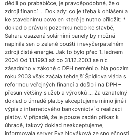
dědili po prababičce, je pravděpodobné, že o
zdroji financí … Doklady: co je třeba k ohlášení a
ke stavebnímu povolen které je nutno přiložit: *
doklad o právu k pozemku nebo ke stavbě,
Sahara osazená solárními panely by možná
naplnila sen o zelené poušti i nevyčerpatelném
zdroji čisté energie. Jak to bylo před 1. lednem
2004 Od 1.1.1993 až do 31.12.2003 se nic
zásadního v zákoně o DPH neměnilo. Na podzim
roku 2003 však začala tehdejší Špidlova vláda s
reformou veřejných financí a došlo i na DPH –
přesun většiny služeb a výrobků … Za uznatelný
doklad o úhradě platby akceptujeme mimo jiné i
výpis z internetového bankovnictví o realizaci
platby. V případě, že je pouze zadán příkaz k
úhradě, takový doklad neakceptujeme,
informovala server Eva Nováková ze společnosti