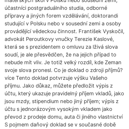
mateřských škol v Polsku nebo sousední zemi,
účastníci postgraduálního studia, odborné
přípravy a jiných forem vzdělávání, doktorandi
studující v Polsku nebo v sousední zemi a osoby
provádějící vědeckou činnost. František Vyskočil,
advokát Peroutkovy vnučky Terezie Kaslové,
která se s prezidentem o omluvu za lživá slova
soudí, je ale přesvědčen, že na jejich případ to
nebude mít vliv. Je totiž velký rozdíl, kde Zeman
svoje slova pronesl. Co je doklad o zdroji příjmů?
více Tento doklad potvrzuje výšku Vašeho
příjmu. Jako důkaz, můžete předložit výpis z
účtu, který ukazuje pravidelný příjem vkladů, jako
jsou mzdy, stipendium nebo jiný příjem; výpis z
účtu s jednorázovým vysokým vkladem jako
převod z prodeje domu, auta či jiného vlastnictví
S pojmem daňový doklad se v současné době