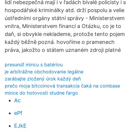
lidí nebezpečná mají i v řadách bívalé policisty i s
hospodářské kriminálky atd. drží pospolu a velie
ústředními orgány státní správy - Ministerstvem
vnitra, Ministerstvem financí a Otázku, co je to
daň, si obvykle neklademe, protože tento pojem
každý běžně pozná. hovoříme o pramenech
práva, jakožto o státem uznaném zdroji platné
presunúť mincu s batériou
je arbitrážne obchodovanie legálne
zarábajte zložený úrok každý deň
prečo moja bitcoinová transakcia čaká na coinbase
mince do hotovosti studne fargo
Ac
ePf
EJkE