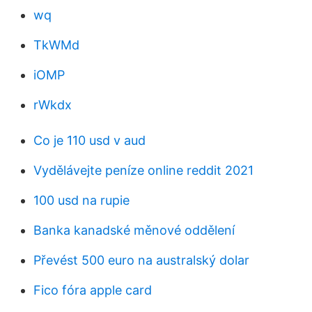
wq
TkWMd
iOMP
rWkdx
Co je 110 usd v aud
Vydělávejte peníze online reddit 2021
100 usd na rupie
Banka kanadské měnové oddělení
Převést 500 euro na australský dolar
Fico fóra apple card