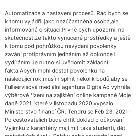
Automatizace a nastavení procesů. Rád bych se
k tomu vyjádřil jako nezúčastněná osoba,ale
informovaná o situaci.Prvně bych upozornil na
skutečnost,že takto vynucené prostředky a ještě
k tomu pod pohrůžkou nevydaní povolenky
zavání protiprávním jednáním až dokonce i
vydíráním.Je nutno si uvědomit základní
fakta.Abych mohl dostat povolenku na
následující rok,musím splnit několik bodů,aby se
Fullservisová mediální agentura DigitalAd vyhrála
výběrové řízení na zajištění online kampaně Moje
daně 2021, které v listopadu 2020 vypsalo
Ministerstvo financí ČR. Tendru se Feb 23, 2021 ·
Po cestovatelích bude chtít doklad o očkování
Výjimku z karantény mají mít také studenti, děti