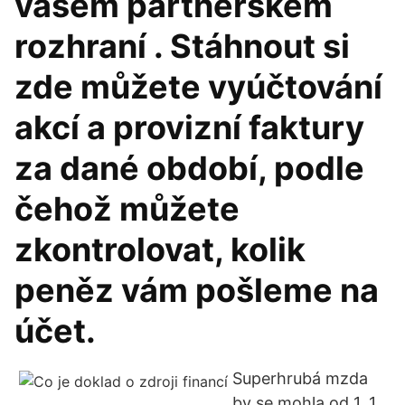
vašem partnerském
rozhraní . Stáhnout si
zde můžete vyúčtování
akcí a provizní faktury
za dané období, podle
čehož můžete
zkontrolovat, kolik
peněz vám pošleme na
účet.
Superhrubá mzda
by se mohla od 1. 1.